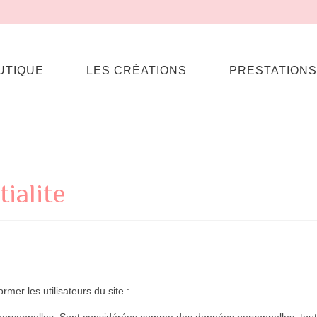
UTIQUE
LES CRÉATIONS
PRESTATIONS
ialite
rmer les utilisateurs du site :
personnelles. Sont considérées comme des données personnelles, toute in