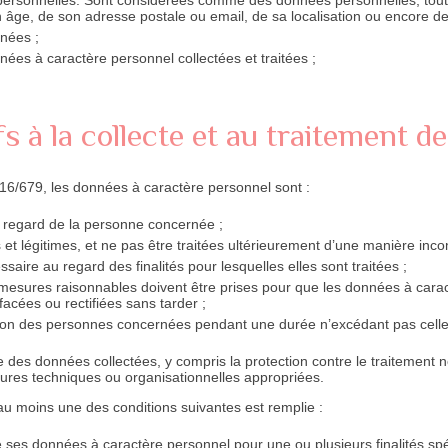
on âge, de son adresse postale ou email, de sa localisation ou encore de
nnées ;
ées à caractère personnel collectées et traitées ;
;
tifs à la collecte et au traitement
6/679, les données à caractère personnel sont :
au regard de la personne concernée ;
 et légitimes, et ne pas être traitées ultérieurement d’une manière incom
saire au regard des finalités pour lesquelles elles sont traitées ;
s mesures raisonnables doivent être prises pour que les données à cara
ffacées ou rectifiées sans tarder ;
ion des personnes concernées pendant une durée n’excédant pas celle 
des données collectées, y compris la protection contre le traitement non 
esures techniques ou organisationnelles appropriées.
, au moins une des conditions suivantes est remplie :
ses données à caractère personnel pour une ou plusieurs finalités spé