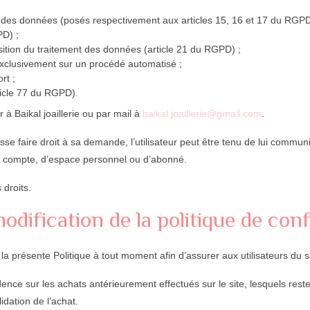
ment des données (posés respectivement aux articles 15, 16 et 17 du RGPD
PD) ;
position du traitement des données (article 21 du RGPD) ;
 exclusivement sur un procédé automatisé ;
rt ;
rticle 77 du RGPD).
 à Baikal joaillerie ou par mail à
baikal.joaillerie@gmail.com
.
se faire droit à sa demande, l’utilisateur peut être tenu de lui commun
 compte, d’espace personnel ou d’abonné.
 droits.
odification de la politique de conf
r la présente Politique à tout moment afin d’assurer aux utilisateurs du s
idence sur les achats antérieurement effectués sur le site, lesquels res
lidation de l’achat.